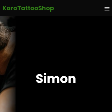
KaroTattooShop
S
t
c
Simon