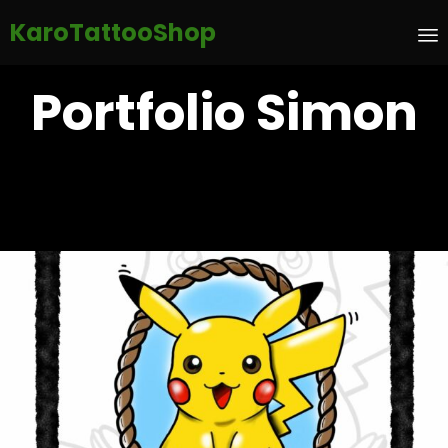
KaroTattooShop
S
Portfolio Simon
t
c