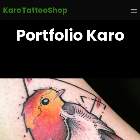
KaroTattooShop
S
Portfolio Karo
t
c