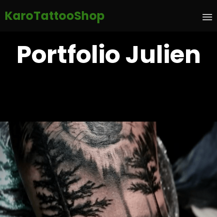
KaroTattooShop
S
Portfolio Julien
t
c