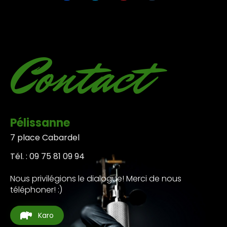
partager
partager
partager
partager
sur
sur
sur
sur
Facebook(ouvre
Twitter(ouvre
Pinterest(ouvre
Tumblr(ouvre
dans
dans
dans
dans
une
une
une
une
nouvelle
nouvelle
nouvelle
nouvelle
fenêtre)
fenêtre)
fenêtre)
fenêtre)
Contact
Pélissanne
7 place Cabardel
Tél. : 09 75 81 09 94
Nous privilégions le dialogue! Merci de nous
téléphoner! :)
Karo