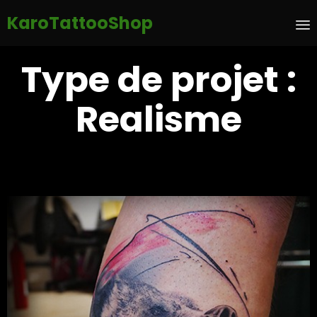
KaroTattooShop
S
Type de projet :
t
c
Realisme