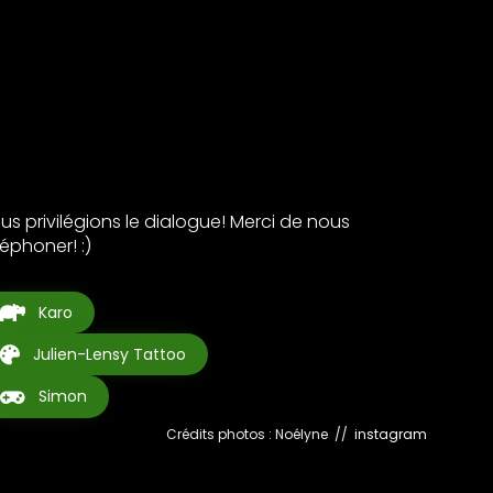
us privilégions le dialogue! Merci de nous
léphoner! :)
Karo
Julien-Lensy Tattoo
Simon
Crédits photos : Noélyne //
instagram