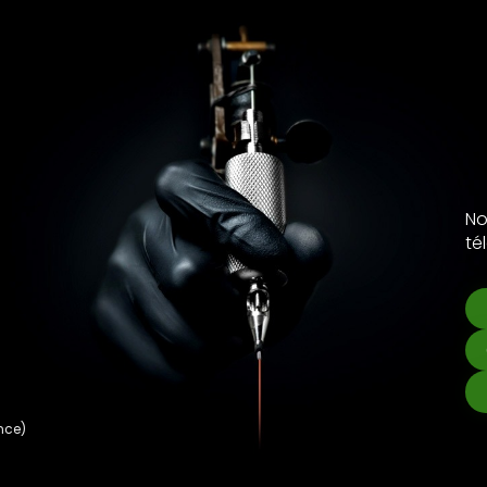
No
té
nce)