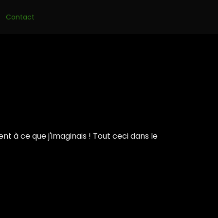
Skip
Contact
to
conten
nt à ce que j'imaginais ! Tout ceci dans le