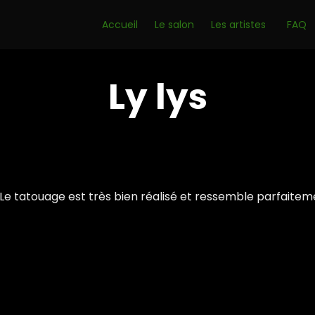
Accueil
Le salon
Les artistes
FAQ
Ly lys
 Le tatouage est très bien réalisé et ressemble parfaiteme