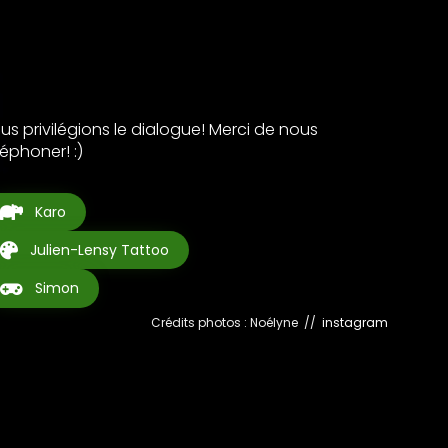
us privilégions le dialogue! Merci de nous
léphoner! :)
Karo
Julien-Lensy Tattoo
Simon
Crédits photos : Noélyne //
instagram