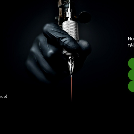
No
té
nce)